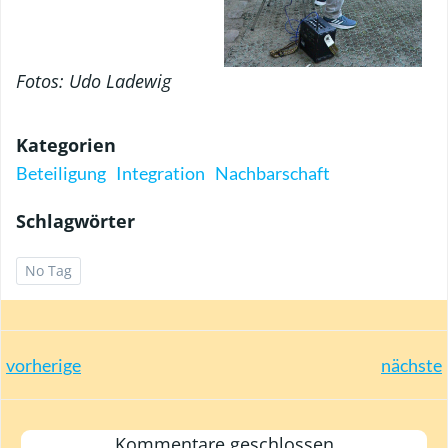
Fotos: Udo Ladewig
Kategorien
Beteiligung
Integration
Nachbarschaft
Schlagwörter
No Tag
Post
Post
vorherige
nächste
navigation
navigation
Kommentare geschlossen