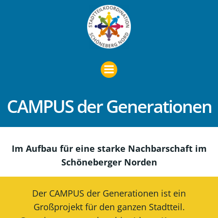
Zum
Inhalt
springen
CAMPUS der Generationen
Im Aufbau für eine starke Nachbarschaft im
Schöneberger Norden
Der CAMPUS der Generationen ist ein
Großprojekt für den ganzen Stadtteil.