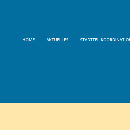
Zum
Inhalt
springen
HOME
AKTUELLES
STADTTEILKOORDINATIO