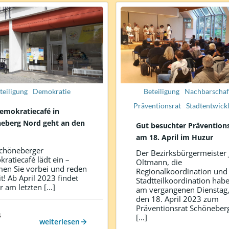
teiligung
Demokratie
Beteiligung
Nachbarschaf
Präventionsrat
Stadtentwick
emokratiecafé in
eberg Nord geht an den
Gut besuchter Prävention
am 18. April im Huzur
chöneberger
Der Bezirksbürgermeister 
ratiecafé lädt ein –
Oltmann, die
n Sie vorbei und reden
Regionalkoordination und
it! Ab April 2023 findet
Stadtteilkoordination hab
 am letzten […]
am vergangenen Dienstag
den 18. April 2023 zum
Präventionsrat Schöneber
4
[…]
weiterlesen