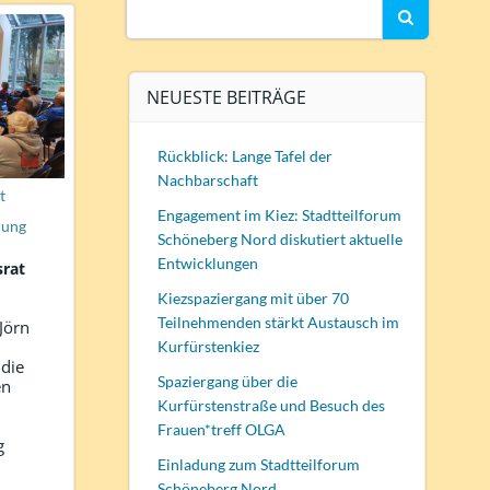
Search
for:
NEUESTE BEITRÄGE
Rückblick: Lange Tafel der
Nachbarschaft
t
Engagement im Kiez: Stadtteilforum
lung
Schöneberg Nord diskutiert aktuelle
Entwicklungen
srat
Kiezspaziergang mit über 70
Teilnehmenden stärkt Austausch im
Jörn
Kurfürstenkiez
 die
Spaziergang über die
en
,
Kurfürstenstraße und Besuch des
Frauen*treff OLGA
g
Einladung zum Stadtteilforum
Schöneberg Nord