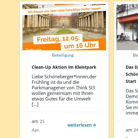
Beteiligung
Be
Clean-Up Aktion im Kleistpark
Das D
Schön
Liebe Schöneberger*innen,der
Start
Frühling ist da und die
Parkmanagener von Think SI3
Das S
wollen gemeinsam mit Ihnen
Demok
etwas Gutes für die Umwelt
Komme
[…]
Sie m
immer
am
25
weiterlesen
am
Apr.
2