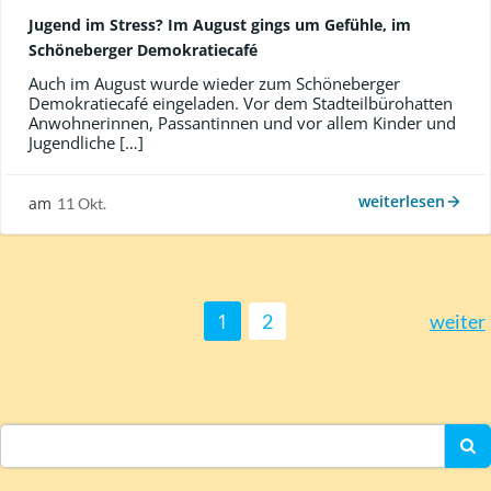
Jugend im Stress? Im August gings um Gefühle, im
Schöneberger Demokratiecafé
Auch im August wurde wieder zum Schöneberger
Demokratiecafé eingeladen. Vor dem Stadteilbürohatten
Anwohnerinnen, Passantinnen und vor allem Kinder und
Jugendliche […]
weiterlesen
am
11 Okt.
Posts
Posts
Page
Page
1
2
weiter
navigation
navigat
Search
for: