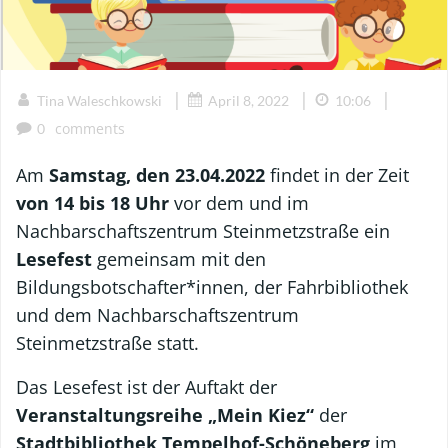
|
|
|
Tina Waleschkowski
April 8, 2022
10:06
comments
0
Am
Samstag, den 23.04.2022
findet in der Zeit
von 14 bis 18 Uhr
vor dem und im
Nachbarschaftszentrum Steinmetzstraße ein
Lesefest
gemeinsam mit den
Bildungsbotschafter*innen, der Fahrbibliothek
und dem Nachbarschaftszentrum
Steinmetzstraße statt.
Das Lesefest ist der Auftakt der
Veranstaltungsreihe „Mein Kiez“
der
Stadtbibliothek Tempelhof-Schöneberg
im