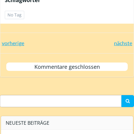
No Tag
Post
Post
vorherige
nächste
navigation
navigation
Kommentare geschlossen
Search
for:
NEUESTE BEITRÄGE