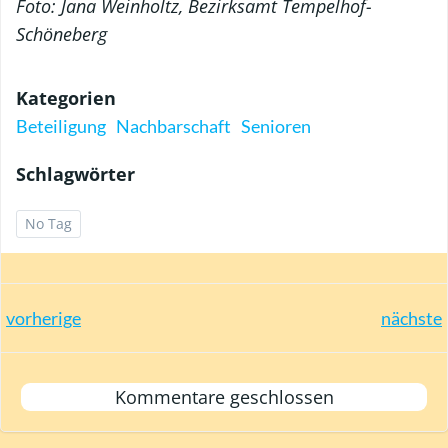
Foto: Jana Weinholtz, Bezirksamt Tempelhof-
Schöneberg
Kategorien
Beteiligung
Nachbarschaft
Senioren
Schlagwörter
No Tag
Post
Post
vorherige
nächste
navigation
navigation
Kommentare geschlossen