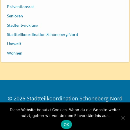
Präventionsrat
Senioren
Stadtentwicklung
Stadtteilkoordination Schöneberg Nord
Umwelt
Wohnen
© 2026 Stadtteilkoordination Schöneberg Nord
| Design
ThiemOne
Diese Website benutzt Cookies. Wenn du die Website weiter
Impressum und Datenschutz
nutzt, gehen wir von deinem Einverständnis aus.
OK