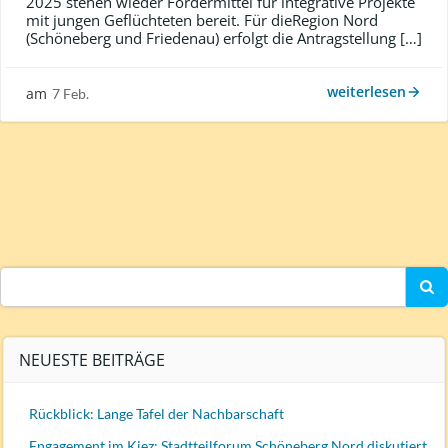
2025 stehen wieder Fördermittel für integrative Projekte
mit jungen Geflüchteten bereit. Für dieRegion Nord
(Schöneberg und Friedenau) erfolgt die Antragstellung […]
weiterlesen
am
7 Feb.
Search
for:
NEUESTE BEITRÄGE
Rückblick: Lange Tafel der Nachbarschaft
Engagement im Kiez: Stadtteilforum Schöneberg Nord diskutiert