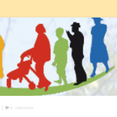
|
comments
0