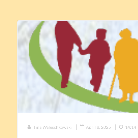
|
|
Tina Waleschkowski
April 8, 2025
14:14