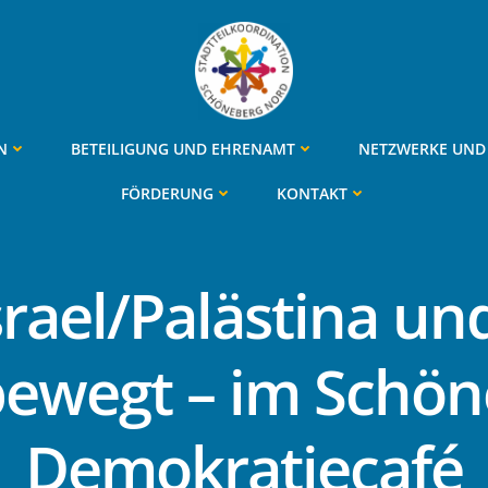
N
BETEILIGUNG UND EHRENAMT
NETZWERKE UND 
FÖRDERUNG
KONTAKT
srael/Palästina un
bewegt – im Schö
Demokratiecafé