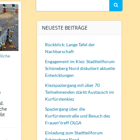
Search
for:
NEUESTE BEITRÄGE
Rückblick: Lange Tafel der
Nachbarschaft
liche
Engagement im Kiez: Stadtteilforum
Schöneberg Nord diskutiert aktuelle
Entwicklungen
Kiezspaziergang mit über 70
n
Teilnehmenden stärkt Austausch im
Kurfürstenkiez
d.
äche
Spaziergang über die
ebt
Kurfürstenstraße und Besuch des
Frauen*treff OLGA
Einladung zum Stadtteilforum
Schöneberg Nord