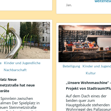
weiterles
Jan.
e
Kinder und Jugendliche
Beteiligung
Kinder und Jugend
Nachbarschaft
Kultur
platz Neue
„Unsere Wohnmaschine“ –
metzstraße hat neue
Projekt von Stadtraum!Pl
geräte
Auf dem Dach eines der
 Spinnlein zwischen
beiden quer zum
almen Der Spielplatz in
Hauptgebäude stehenden
euen Steinmetzstraße
Wohnriegel des Pallasseu