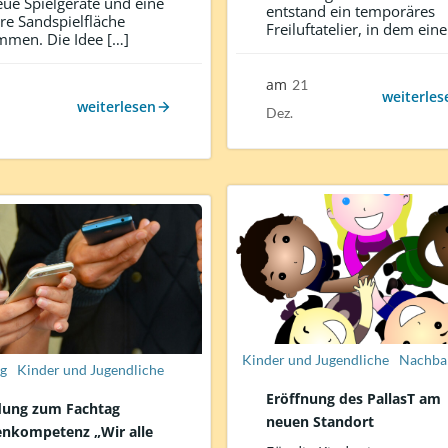
eue Spielgeräte und eine
entstand ein temporäres
re Sandspielfläche
Freiluftatelier, in dem eine
men. Die Idee […]
am
21
weiterles
weiterlesen
Dez.
Kinder und Jugendliche
Nachba
g
Kinder und Jugendliche
Eröffnung des PallasT am
dung zum Fachtag
neuen Standort
nkompetenz „Wir alle