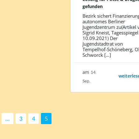
gefunden
Bezirk sichert Finanzierun
autonomes Berliner
Jugendzentrum zu(Artikel 
Sigrid Kneist, Tagesspiege
10.09.2021) Der
Jugendstadtrat von
Tempelhof-Schöneberg, Ol
Schworck […]
am
14
weiterles
Sep.
ts
ge
Page
Page
Page
…
5
3
4
igation