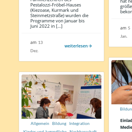
hat n
Pestalozzi-Fröbel-Hauses
größe
(Kiezoase, Kurmark und
bekom
Steinmetzstraße) wurden die
Programme von Januar bis
Juni 2022 in […]
am
5
Jan.
am
13
weiterlesen
Dez.
Bildun
Einla
Allgemein
Bildung
Integration
Medie
Kinder und Jugendliche
Nachbarschaft