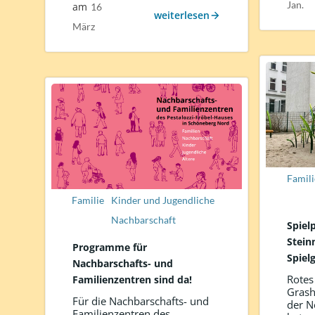
Jan.
am
16
weiterlesen
März
Famili
Familie
Kinder und Jugendliche
Nachbarschaft
Spiel
Stein
Programme für
Spiel
Nachbarschafts- und
Rotes
Familienzentren sind da!
Grash
Für die Nachbarschafts- und
der N
Familienzentren des