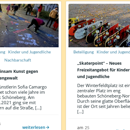
ung
Kinder und Jugendliche
Beteiligung
Kinder und Jugend
Nachbarschaft
„Skaterpoint“ – Neues
Freizeitangebot für Kinder
insam Kunst gegen
und Jugendliche
engewalt
Der Winterfeldtplatz ist ei
ünstlerin Sofia Camargo
zentraler Platz im eng
tet schon viele Jahre im
bebauten Schöneberg-Nor
k Schöneberg. Am
Durch seine glatte Oberfl
.2021 ging sie mit
ist der Ort seit Jahren beli
rn auf die Straße, […]
[…]
8
weiterlesen
am
25