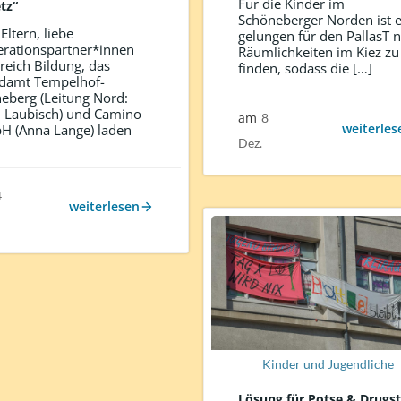
Für die Kinder im
tz“
Schöneberger Norden ist 
Eltern, liebe
gelungen für den PallasT 
rationspartner*innen
Räumlichkeiten im Kiez zu
reich Bildung, das
finden, sodass die […]
damt Tempelhof-
eberg (Leitung Nord:
n Laubisch) und Camino
am
8
weiterles
 (Anna Lange) laden
Dez.
4
weiterlesen
Kinder und Jugendliche
Lösung für Potse & Drugs