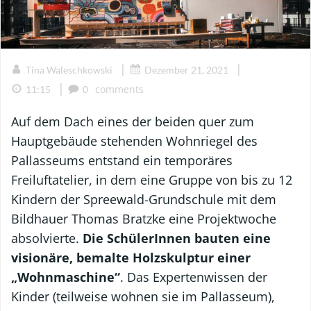
|
|
Tina Waleschkowski
Dezember 21, 2021
|
comments
11:15
0
Auf dem Dach eines der beiden quer zum
Hauptgebäude stehenden Wohnriegel des
Pallasseums entstand ein temporäres
Freiluftatelier, in dem eine Gruppe von bis zu 12
Kindern der Spreewald-Grundschule mit dem
Bildhauer Thomas Bratzke eine Projektwoche
absolvierte.
Die SchülerInnen bauten eine
visionäre, bemalte Holzskulptur einer
„Wohnmaschine“
. Das Expertenwissen der
Kinder (teilweise wohnen sie im Pallasseum),