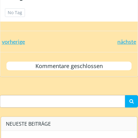
No Tag
Post
Post
vorherige
nächste
navigation
navigation
Kommentare geschlossen
Search
for:
NEUESTE BEITRÄGE