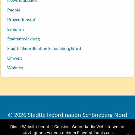
News & updates
People
Präventionsrat
Senioren
Stadtentwicklung
Stadtteilkoordination Schöneberg Nord
Umwelt
Wohnen
© 2026 Stadtteilkoordination Schöneberg Nord
| Design
ThiemOne
Diese Website benutzt Cookies. Wenn du die Website weiter
Impressum und Datenschutz
nutzt, gehen wir von deinem Einverständnis aus.