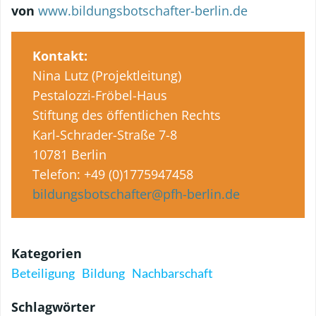
von
www.bildungsbotschafter-berlin.de
Kontakt:
Nina Lutz (Projektleitung)
Pestalozzi-Fröbel-Haus
Stiftung des öffentlichen Rechts
Karl-Schrader-Straße 7-8
10781 Berlin
Telefon: +49 (0)1775947458
bildungsbotschafter@pfh-berlin.de
Kategorien
Beteiligung
Bildung
Nachbarschaft
Schlagwörter