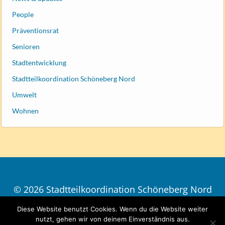
People
Präventionsrat
Senioren
Stadtentwicklung
Stadtteilkoordination Schöneberg Nord
Umwelt
Wohnen
© 2026 Stadtteilkoordination Schöneberg Nord
| Design
ThiemOne
Diese Website benutzt Cookies. Wenn du die Website weiter
Impressum und Datenschutz
nutzt, gehen wir von deinem Einverständnis aus.