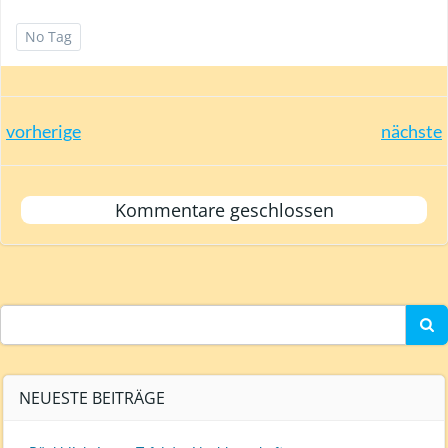
No Tag
Post
Post
vorherige
nächste
navigation
navigation
Kommentare geschlossen
Search
for:
NEUESTE BEITRÄGE