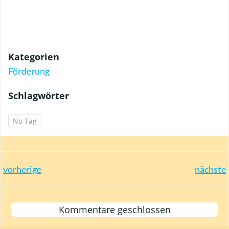
Kategorien
Förderung
Schlagwörter
No Tag
Post
Post
vorherige
nächste
navigation
navigation
Kommentare geschlossen