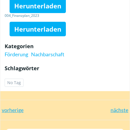
Herunterladen
004_Finanzplan_2023
Herunterladen
Kategorien
Förderung
Nachbarschaft
Schlagwörter
No Tag
Post
Post
vorherige
nächste
navigation
navigation