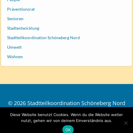
Präventionsrat
Senioren
Stadtentwicklung
Stadtteilkoordination Schöneberg Nord
Umwelt
Wohnen
© 2026 Stadtteilkoordination Schöneberg Nord
| Design
ThiemOne
Diese Website benutzt Cookies. Wenn du die Website weiter
Impressum und Datenschutz
nutzt, gehen wir von deinem Einverständnis aus.
OK