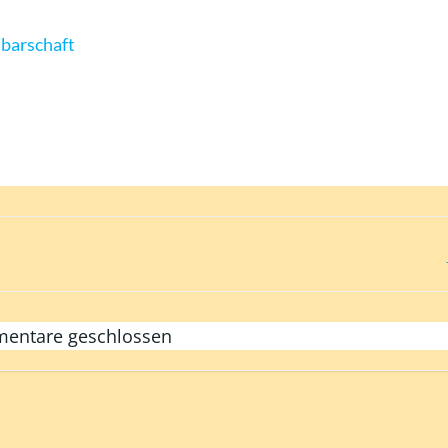
barschaft
Post
navigation
entare geschlossen