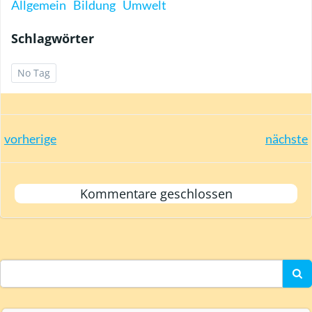
Allgemein
Bildung
Umwelt
Schlagwörter
No Tag
Post
Post
vorherige
nächste
navigation
navigation
Kommentare geschlossen
Search
for: