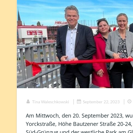
|
|
Tina Waleschkowski
September 22, 2023
Am Mittwoch, den 20. September 2023, wur
Yorckstraße, Höhe Bautzener Straße 20-24,
Süd-Grünzug und der westliche Park am Gle