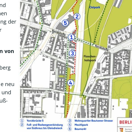
und
nen
ung der
r
n von
berg
ie neu
l und
Fuß-