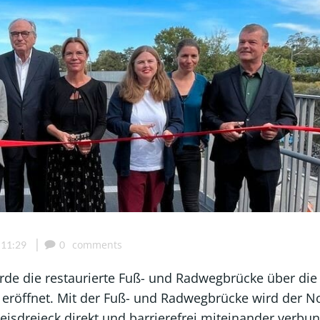
|
comments
11:29
0
de die restaurierte Fuß- und Radwegbrücke über die
 eröffnet. Mit der Fuß- und Radwegbrücke wird der N
isdreieck direkt und barrierefrei miteinander verbu