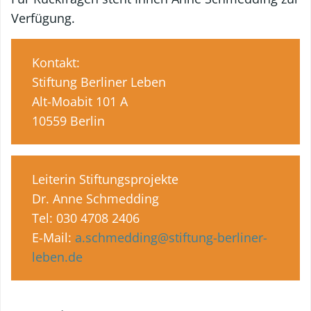
Verfügung.
Kontakt:
Stiftung Berliner Leben
Alt-Moabit 101 A
10559 Berlin
Leiterin Stiftungsprojekte
Dr. Anne Schmedding
Tel: 030 4708 2406
E-Mail:
a.schmedding@stiftung-berliner-
leben.de