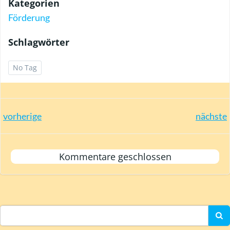
Kategorien
Förderung
Schlagwörter
No Tag
Post
Post
vorherige
nächste
navigation
navigation
Kommentare geschlossen
Search
for: