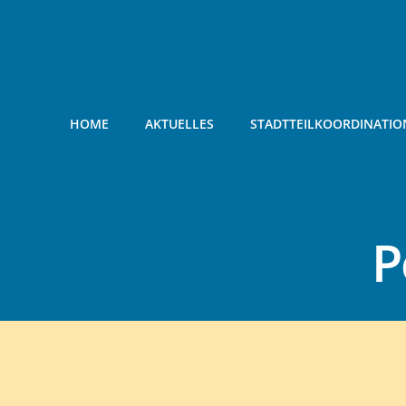
Zum
Inhalt
springen
HOME
AKTUELLES
STADTTEILKOORDINATIO
P