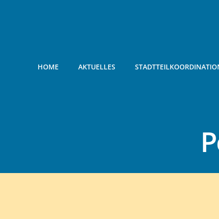
Zum
Inhalt
springen
HOME
AKTUELLES
STADTTEILKOORDINATIO
P